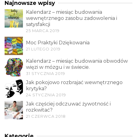
Najnowsze wpisy
Kalendarz – miesiąc budowania
wewnętrznego zasobu zadowolenia i
satysfakcji
25 MARCA 2019
Moc Praktyki Dziękowania
21 LUTEGO 2019
Kalendarz – miesiąc budowania obwodów
więzi w mózgu i w świecie.
31 STYCZNIA 2019
Jak pokojowo rozbrajać wewnętrznego
krytyka?
24 STYCZNIA 2019
Jak częściej odczuwać żywotność i
rozkwitać?
21 CZERWCA 2018
Kategorie