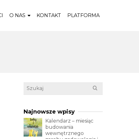
I
O NAS
KONTAKT
PLATFORMA
Search
for:
Najnowsze wpisy
Kalendarz – miesiąc
budowania
wewnętrznego