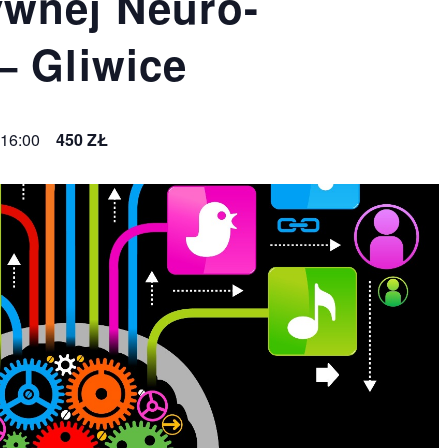
ywnej Neuro-
– Gliwice
 16:00
450 ZŁ