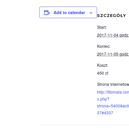
Add to calendar
SZCZEGÓŁY
Start:
2017-11-04 godz
Koniec:
2017-11-05 godz
Koszt:
450 zł
Strona internetow
http://filomata.co
x.php?
strona=5400&act
37#4337