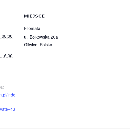
MIEJSCE
Filomata
. 08:00
ul. Bojkowska 20a
Gliwice
,
Polska
. 16:00
a:
m.pl/inde
ivate=43