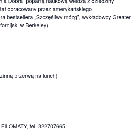
nia Dobra” popartą naukową wiedzą z dziedziny
ostał opracowany przez amerykańskiego
ra bestsellera „Szczęśliwy mózg”, wykładowcy Greater
ornijski w Berkeley).
dzinną przerwą na lunch)
a FILOMATY, tel. 322707665