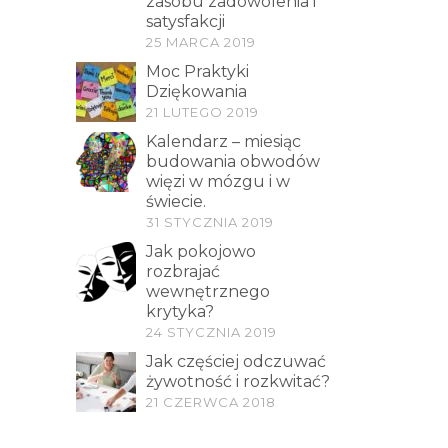
zasobu zadowolenia i
satysfakcji
25 MARCA 2019
Moc Praktyki
Dziękowania
21 LUTEGO 2019
Kalendarz – miesiąc
budowania obwodów
więzi w mózgu i w
świecie.
31 STYCZNIA 2019
Jak pokojowo
rozbrajać
wewnętrznego
krytyka?
24 STYCZNIA 2019
Jak częściej odczuwać
żywotność i rozkwitać?
21 CZERWCA 2018