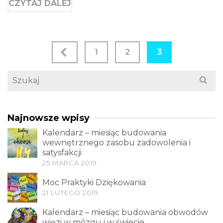
CZYTAJ DALEJ
Nawigacja
1
2
3
po
Search
wpisach
for:
Najnowsze wpisy
Kalendarz – miesiąc budowania
wewnętrznego zasobu zadowolenia i
satysfakcji
25 MARCA 2019
Moc Praktyki Dziękowania
21 LUTEGO 2019
Kalendarz – miesiąc budowania obwodów
więzi w mózgu i w świecie.