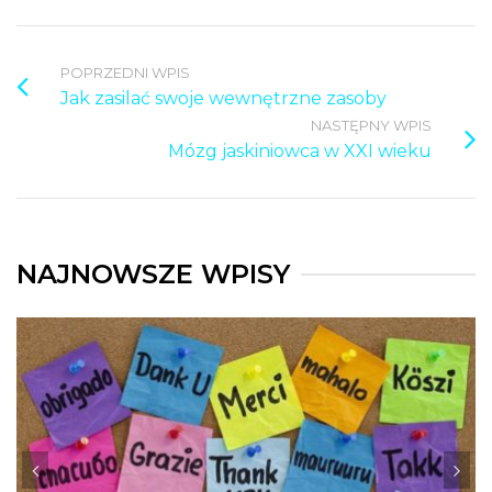
POPRZEDNI WPIS
Jak zasilać swoje wewnętrzne zasoby
NASTĘPNY WPIS
Mózg jaskiniowca w XXI wieku
NAJNOWSZE WPISY