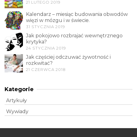
21 LUTEGO 2019
Kalendarz – miesiąc budowania obwodów
więzi w mózgu i w świecie.
31 STYCZNIA 2019
Jak pokojowo rozbrajać wewnętrznego
krytyka?
24 STYCZNIA 2019
Jak częściej odczuwać żywotność i
rozkwitać?
21 CZERWCA 2018
Kategorie
Artykuły
Wywiady