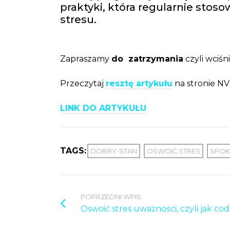
praktyki, która regularnie st
stresu.
Zapraszamy
do zatrzymania
czyli wciśn
Przeczytaj
resztę artykułu
na stronie NV
LINK DO ARTYKUŁU
TAGS:
DOBRY-STAN
OSWOIĆ STRES
SPOK
POPRZEDNI WPIS
Oswoić stres uważności, czyli jak co