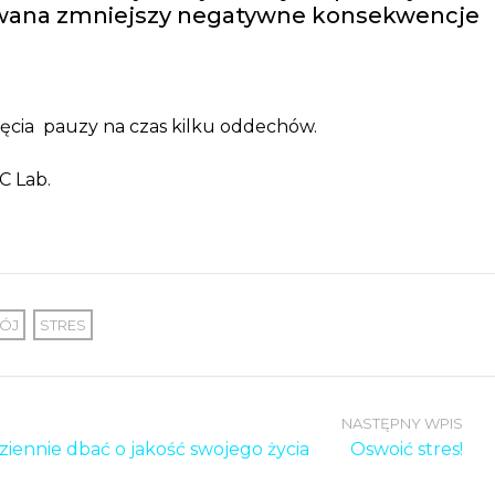
osowana zmniejszy negatywne konsekwencje
ięcia pauzy na czas kilku oddechów.
C Lab.
ÓJ
STRES
NASTĘPNY WPIS
dziennie dbać o jakość swojego życia
Oswoić stres!