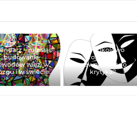
endarz – miesiąc
Jak pokojowo
budowania
rozbrajać
wodów więzi w
wewnętrznego
zgu i w świecie.
krytyka?