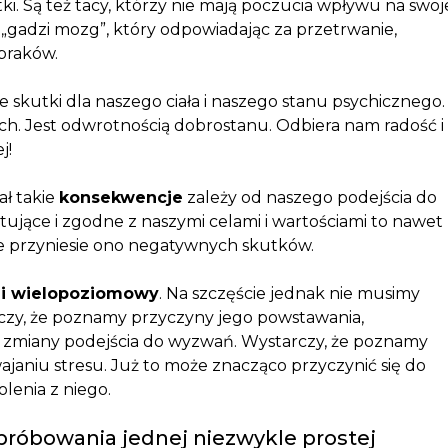
ki. Są też tacy, którzy nie mają poczucia wpływu na swoj
e „gadzi mozg”, który odpowiadając za przetrwanie,
 braków.
 skutki dla naszego ciała i naszego stanu psychicznego.
h. Jest odwrotnością dobrostanu. Odbiera nam radość i
j!
ał takie
konsekwencje
zależy od naszego podejścia do
tujące i zgodne z naszymi celami i wartościami to nawet
 nie przyniesie ono negatywnych skutków.
y i wielopoziomowy
. Na szczęście jednak nie musimy
czy, że poznamy przyczyny jego powstawania,
i zmiany podejścia do wyzwań. Wystarczy, że poznamy
ajaniu stresu. Już to może znacząco przyczynić się do
olenia z niego.
spróbowania jednej niezwykle prostej