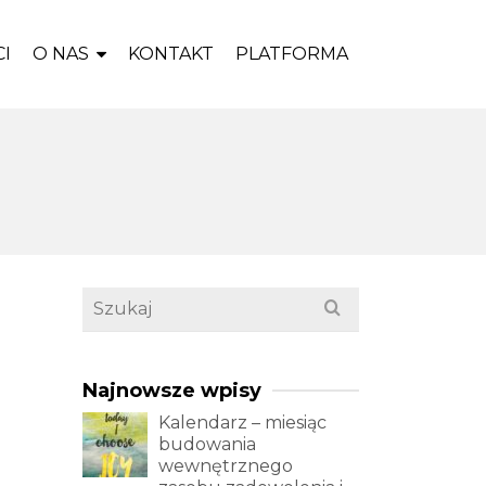
I
O NAS
KONTAKT
PLATFORMA
Search
for:
Najnowsze wpisy
Kalendarz – miesiąc
budowania
wewnętrznego