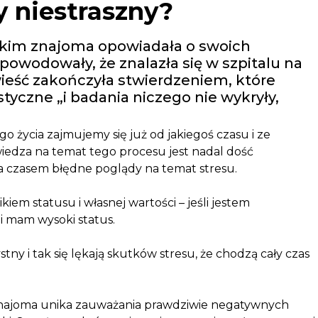
zy niestraszny?
skim znajoma opowiadała o swoich
owodowały, że znalazła się w szpitalu na
ieść zakończyła stwierdzeniem, które
tyczne „i badania niczego nie wykryły,
o życia zajmujemy się już od jakiegoś czasu i ze
edza na temat tego procesu jest nadal dość
 czasem błędne poglądy na temat stresu.
kiem statusu i własnej wartości – jeśli jestem
i mam wysoki status.
stny i tak się lękają skutków stresu, że chodzą cały czas
a znajoma unika zauważania prawdziwie negatywnych