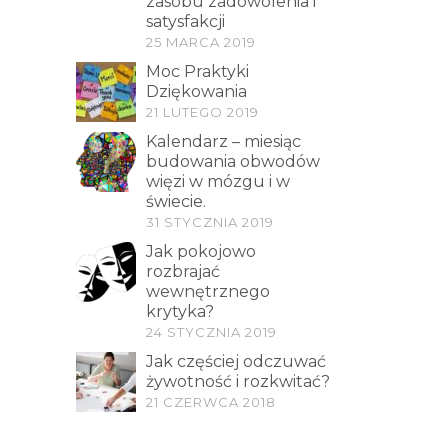
zasobu zadowolenia i
satysfakcji
25 MARCA 2019
Moc Praktyki
Dziękowania
21 LUTEGO 2019
Kalendarz – miesiąc
budowania obwodów
więzi w mózgu i w
świecie.
31 STYCZNIA 2019
Jak pokojowo
rozbrajać
wewnętrznego
krytyka?
24 STYCZNIA 2019
Jak częściej odczuwać
żywotność i rozkwitać?
21 CZERWCA 2018